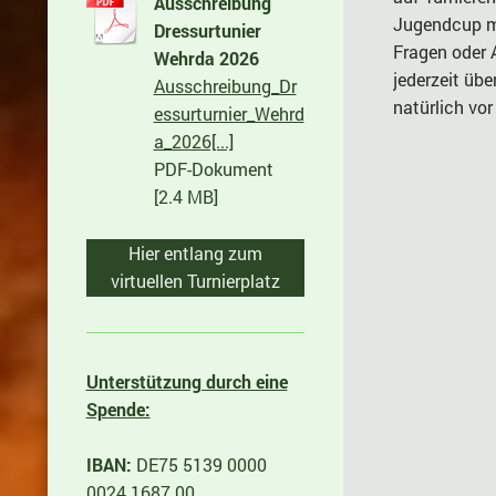
Ausschreibung
Jugendcup mi
Dressurtunier
Fragen oder 
Wehrda 2026
jederzeit üb
Ausschreibung_Dr
natürlich vor 
essurturnier_Wehrd
a_2026[...]
PDF-Dokument
[2.4 MB]
Hier entlang zum
virtuellen Turnierplatz
Unterstützung durch eine
Spende:
IBAN:
DE75 5139 0000
0024 1687 00