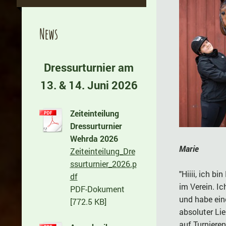
News
Dressurturnier am
13. & 14. Juni 2026
Zeiteinteilung
Dressurturnier
Wehrda 2026
Marie
Zeiteinteilung_Dre
ssurturnier_2026.p
"Hiiii, ich b
df
im Verein. I
PDF-Dokument
und habe ein
[772.5 KB]
absoluter Lie
auf Turnieren